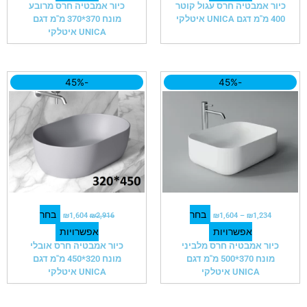
כיור אמבטיה חרס עגול קוטר
כיור אמבטיה חרס מרובע
400 מ"מ דגם UNICA איטלקי
מונח 370*370 מ"מ דגם
UNICA איטלקי
למוצר
למוצר
טווח
המחיר
המחיר
-45%
-45%
זה
זה
מחירים:
המקורי
הנוכחי
יש
יש
היה:
הוא:
מספר
מספר
עד
₪2,916.
₪1,604.
סוגים.
סוגים.
ניתן
ניתן
לבחור
לבחור
את
את
האפשרויות
האפשרויות
בעמוד
בעמוד
בחר
בחר
₪
1,604
₪
2,916
₪
1,604
–
₪
1,234
המוצר
המוצר
אפשרויות
אפשרויות
כיור אמבטיה חרס מלביני
כיור אמבטיה חרס אובלי
מונח 370*500 מ"מ דגם
מונח 320*450 מ"מ דגם
UNICA איטלקי
UNICA איטלקי