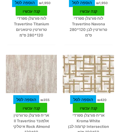
הוספה לסל
הוספה לסל
₪
1,950
₪
1,950
קנה עכשיו
קנה עכשיו
לוח פורצלן ספרדי
לוח פורצלן ספרדי
Travertino Titanium
Travertino Navona
טרוורטין לבן 120*280
טרוורטין טיטאניום
ס"מ
120*280 ס"מ
הוספה לסל
הוספה לסל
₪
355
₪
420
קנה עכשיו
קנה עכשיו
אריח פורצלן ספרדי
אריח פורצלן טרוורטין
Kroma White
אלמונד Il Travertino
Intersection קרומה לבן
Rock Almond איטלקי