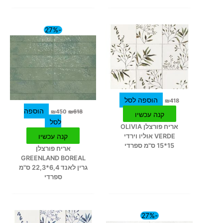
המחיר
המחיר
-27%
המקורי
הנוכחי
היה:
הוא:
₪450.
₪618.
הוספה לסל
₪
418
הוספה
₪
450
₪
618
קנה עכשיו
לסל
אריח פורצלן OLIVIA
VERDE אוליו וירדי
קנה עכשיו
15*15 ס"מ ספרדי
אריח פורצלן
GREENLAND BOREAL
גרין לאנד 6,4*22,3 ס"מ
ספרדי
המחיר
המחיר
-27%
המקורי
הנוכחי