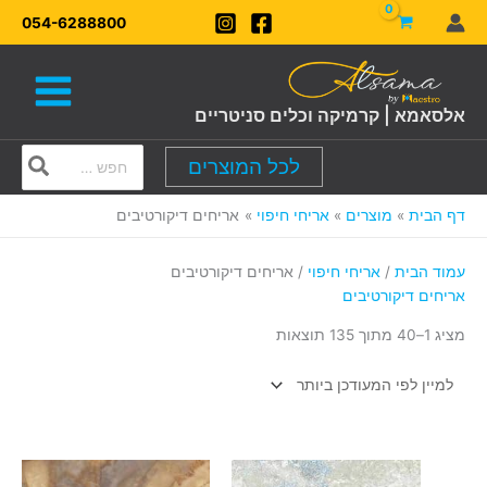
ילוג
ממוין
054-6288800
תוכן
לפי
הפריט
העדכני
ביותר
אלסאמא | קרמיקה וכלים סניטריים
Search
לכל המוצרים
for:
דף הבית
מוצרים
אריחי חיפוי
אריחים דיקורטיבים
עמוד הבית
/
אריחי חיפוי
/ אריחים דיקורטיבים
אריחים דיקורטיבים
מציג 1–40 מתוך 135 תוצאות