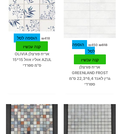
היה:
הוא:
₪450.
₪618.
הוספה לסל
₪
418
הוספה
₪
450
₪
618
קנה עכשיו
לסל
אריח פורצלן OLIVIA
קנה עכשיו
AZUL אוליו אזול 15*15
ס"מ ספרדי
אריח פורצלן
GREENLAND FROST
גרין לאנד 6,4*22,3 ס"מ
ספרדי