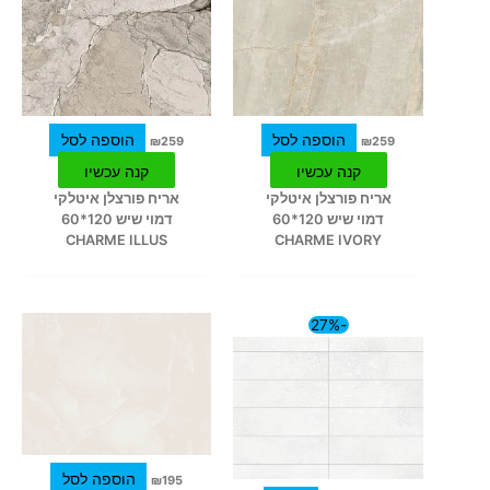
הוספה לסל
הוספה לסל
₪
259
₪
259
קנה עכשיו
קנה עכשיו
אריח פורצלן איטלקי
אריח פורצלן איטלקי
דמוי שיש 120*60
דמוי שיש 120*60
CHARME ILLUS
CHARME IVORY
המחיר
המחיר
-27%
המקורי
הנוכחי
היה:
הוא:
₪450.
₪618.
הוספה לסל
₪
195