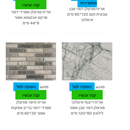
אפשרויות
קנה עכשיו
האפשרויות
אריח פורצלן דמוי אבן
אריח פורצלן ספרדי דמוי
בעמוד
טבעית חום 120*60 ס"מ
פרקט אנקומא אפור
המוצר
איטלקי
8*44 ס"מ
הוספה לסל
הוספה לסל
₪
195
₪
245
קנה עכשיו
קנה עכשיו
אריח ריצוף איטלקי
אריח חיפוי פורצלן
פורצלן דמוי אבן אפור
ספרדי דמוי בריק אסקות
לילאק 60*120 ס"מ
אפור 20*60 ס"מ