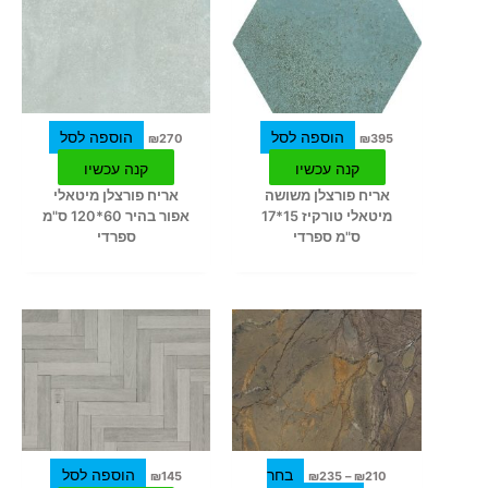
הוספה לסל
הוספה לסל
₪
270
₪
395
קנה עכשיו
קנה עכשיו
אריח פורצלן משושה
אריח פורצלן מיטאלי
מיטאלי טורקיז 15*17
אפור בהיר 60*120 ס"מ
ס"מ ספרדי
ספרדי
טווח
למוצר
מחירים:
זה
עד
יש
מספר
סוגים.
ניתן
לבחור
בחר
הוספה לסל
₪
145
₪
235
–
₪
210
את