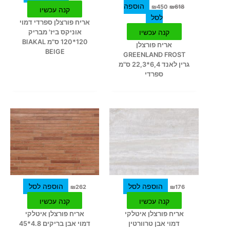
הוספה
₪
450
₪
618
קנה עכשיו
לסל
אריח פורצלן ספרדי דמוי
קנה עכשיו
אוניקס ביז' מבריק
120*120 ס"מ BIAKAL
אריח פורצלן
BEIGE
GREENLAND FROST
גרין לאנד 6,4*22,3 ס"מ
ספרדי
הוספה לסל
הוספה לסל
₪
262
₪
176
קנה עכשיו
קנה עכשיו
אריח פורצלן איטלקי
אריח פורצלן איטלקי
דמוי אבן טרוורטין
דמוי אבן בריקים 4.8*45