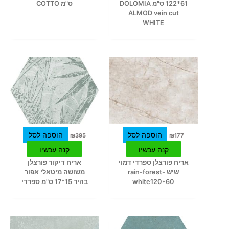
61*122 ס"מ DOLOMIA
ס"מ COTTO
ALMOD vein cut
WHITE
הוספה לסל
הוספה לסל
₪
395
₪
177
קנה עכשיו
קנה עכשיו
אריח פורצלן ספרדי דמוי
אריח דיקור פורצלן
שיש rain-forest-
משושה מיטאלי אפור
white120*60
בהיר 15*17 ס"מ ספרדי