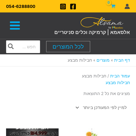
ילוג
ממוין
054-6288800
תוכן
לפי
הפריט
העדכני
ביותר
אלסאמא | קרמיקה וכלים סניטריים
Search
לכל המוצרים
for:
דף הבית
מוצרים
חבילות מבצע
עמוד הבית
/ חבילות מבצע
חבילות מבצע
מציגים את כל ⁦2⁩ התוצאות