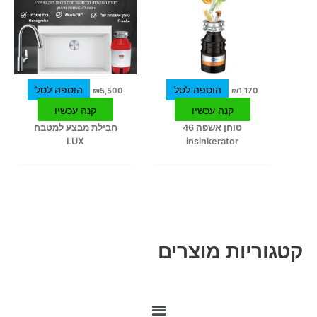
הוספה לסל
הוספה לסל
₪
5,500
₪
1,170
קנה עכשיו
קנה עכשיו
טוחן אשפה 46
חבילת מבצע למטבח
LUX
insinkerator
קטגוריות מוצרים
M