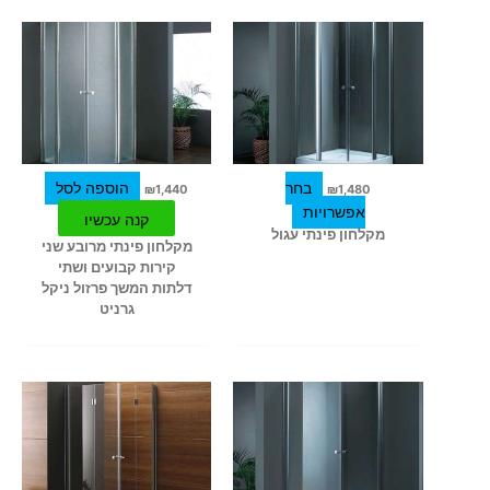
למוצר
זה
יש
מספר
סוגים.
ניתן
לבחור
בחר
הוספה לסל
₪
1,440
₪
1,480
את
אפשרויות
קנה עכשיו
האפשרויות
מקלחון פינתי עגול
מקלחון פינתי מרובע שני
בעמוד
קירות קבועים ושתי
המוצר
דלתות המשך פרזול ניקל
גרניט