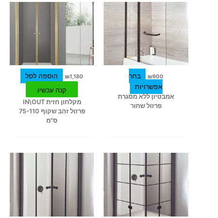
למוצר
זה
יש
מספר
סוגים.
ניתן
לבחור
בחר
הוספה לסל
₪
1,180
₪
900
את
אפשרויות
קנה עכשיו
האפשרויות
אמבטיון ללא מסגרת
מקלחון חזית IN\OUT
בעמוד
פרזול שחור
פרזול זהב שקוף 75-110
המוצר
ס"מ