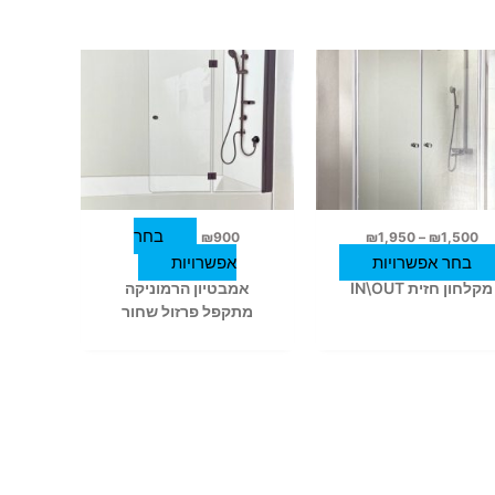
טווח
למוצר
למוצר
מחירים:
זה
זה
עד
יש
יש
מספר
מספר
סוגים.
סוגים.
ניתן
ניתן
לבחור
לבחור
בחר
₪
900
₪
1,950
–
₪
1,500
את
את
בחר אפשרויות
אפשרויות
האפשרויות
האפשרויות
מקלחון חזית IN\OUT
אמבטיון הרמוניקה
בעמוד
בעמוד
מתקפל פרזול שחור
המוצר
המוצר