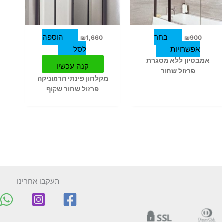
סוגים.
ניתן
לבחור
בחר
הוספה
₪
1,660
₪
900
את
אפשרויות
לסל
האפשרויות
אמבטיון ללא מסגרת
בעמוד
קנה עכשיו
פרזול שחור
המוצר
מקלחון פינתי הרמוניקה
פרזול שחור שקוף
תעקבו אחרינו