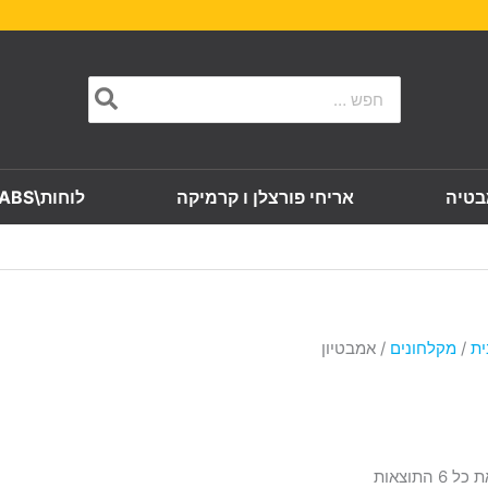
ממוין
לפי
הפריט
Search
העדכני
for:
ביותר
בטיה
אריחי פורצלן ו קרמיקה
לוחות\SLABS
ית
/
מקלחונים
/ אמבטיון
⁩ התוצאות