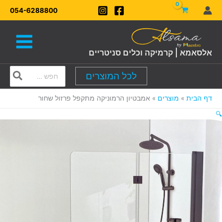
ילוג
054-6288800
תוכן
אלסאמא | קרמיקה וכלים סניטריים
Search
לכל המוצרים
for:
דף הבית
מוצרים
אמבטיון הרמוניקה מתקפל פרזול שחור
🔍