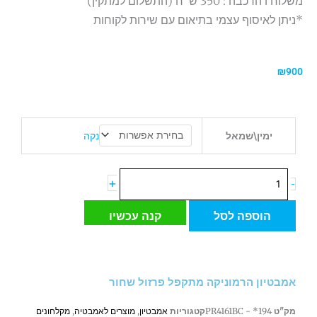
משלוח ו הרכבה : 350 ש"ח (התשלום למתקין)
*ניתן לאיסוף עצמי בתיאום עם שירות לקוחות
₪
900
כמות
נקה
ימין\שמאל
של
אמבטיון
הרמוניקה
+
-
מתקפל
פרזול
הוספה לסל
קנה עכשיו
שחור
אמבטיון הרמוניקה מתקפל פרזול שחור
מק"ט
194* - PR4161BC
קטגוריות
אמבטיון
,
מוצרים לאמבטיה
,
מקלחונים