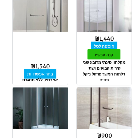
זה
יש
מספר
סוגים.
ניתן
לבחור
₪
1,440
את
הוספה לסל
האפשרויות
בעמוד
קנה עכשיו
המוצר
מקלחון פינתי מרובע שני
₪
1,540
קירות קבועים ושתי
בחר אפשרויות
דלתות המשך פרזול ניקל
פסים
אמבטיון ללא מסגרת
למוצר
למוצר
זה
זה
יש
יש
מספר
מספר
סוגים.
סוגים.
ניתן
ניתן
לבחור
לבחור
₪
900
את
את