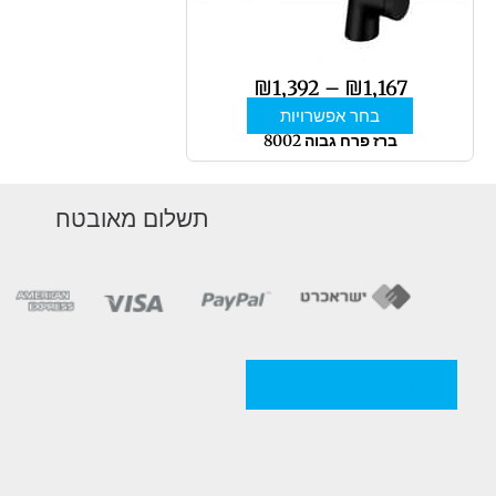
לבחור
את
האפשרויות
₪
1,392
–
₪
1,167
בעמוד
בחר אפשרויות
המוצר
ברז פרח גבוה 8002
תשלום מאובטח
מדניות/תקנון החברה