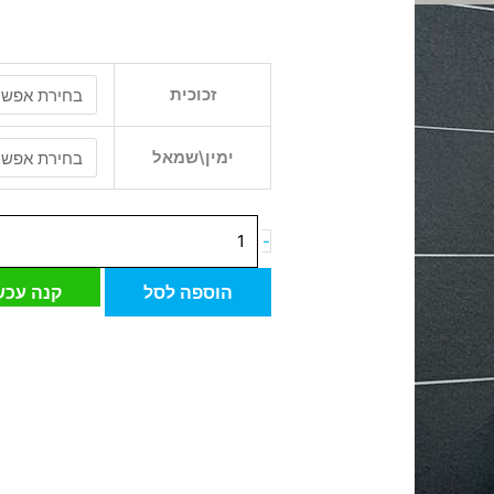
כמות
זכוכית
של
אמבטיון
ללא
ימין\שמאל
מסגרת
-
הוספה לסל
קנה עכש