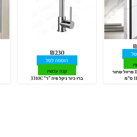
₪
230
סל
הוספה לסל
יו
קנה עכשיו
מקלחון חזית INOUT פרזול שחור
ברז כיור ניקל פיה "ר" 3310C