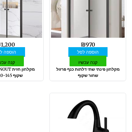
₪
1,200
₪
970
הוספה לסל
הוספה ל
קנה עכשיו
קנה עכש
מקלחון פינתי שתי דלתות כנף פרזול
שחור שקוף
שקוף 110-145 ס"מ
טווח
למוצר
מחירים:
זה
יש
עד
מספר
סוגים.
ניתן