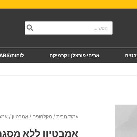
Search
for:
בטיה
אריחי פורצלן ו קרמיקה
לוחות\SLABS
עמוד הבית
/
מקלחונים
/
אמבטיון
/ אמב
אמבטיון ללא מסגר