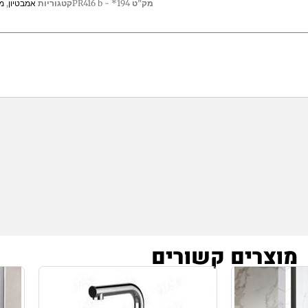
מק"ט
194* - PR416 b
קטגוריות
אמבטיון
,
מ
מוצרים קשורים