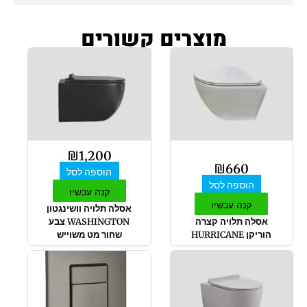
מוצרים קשורים
₪
1,200
₪
660
הוספה לסל
הוספה לסל
קנה עכשיו
קנה עכשיו
אסלה תלויה וושינגטון
אסלה תלויה קצרה
WASHINGTON צבע
הוריקן HURRICANE
שחור מט משוייש