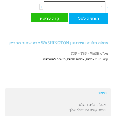
כמות
+
-
של
אסלה
הוספה לסל
קנה עכשיו
תלויה
וושינגטון
WASHINGTON
צבע
אסלה תלויה וושינגטון WASHINGTON צבע שחור מבריק
שחור
מבריק
מק"ט
TOP - TBP - WASH
קטגוריות
אסלות
,
אסלות תלויות
,
מוצרים לאמבטיה
תיאור
אסלה תלויה רימלס
מושב קשיח הידראולי נשלף