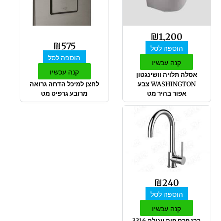
₪
1,200
₪
575
הוספה לסל
הוספה לסל
קנה עכשיו
קנה עכשיו
אסלה תלויה וושינגטון
WASHINGTON צבע
לחצן למיכל הדחה גרואה
אפור בהיר מט
מרובע גרפיט מט
₪
240
הוספה לסל
קנה עכשיו
ברז פרח פיה עגולה 3316