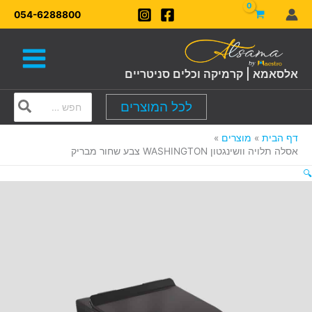
ילוג
054-6288800
תוכן
אלסאמא | קרמיקה וכלים סניטריים
Search
לכל המוצרים
for:
דף הבית
מוצרים
אסלה תלויה וושינגטון WASHINGTON צבע שחור מבריק
🔍