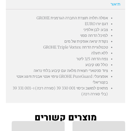
תיאור
אסלה תלויה תוצרת החברה הגרמנית GROHE
דגם יורו EURO
צבע: לבן אלפיני
למיכל הדחה סמוי
נקודת יציאה אופקית של מים
טכנולוגיית הדחה GROHE Triple Vortex
ללא תעלה
נפח הדחה 3/5 ליטר
כולל סט קיבוע
ציוד סניטארי חצאית מלאה עם קיבוע בלתי נראה
אופציונלי: GROHE PureGuard ציפוי אנטי אבנית וזיגוג אנטי
בקטריאלי
מתאים למושב וכיסוי ‎39 330 001 (סגירה רכה) ו-‎39 331 001
(בלי סגירה רכה)
מוצרים קשורים