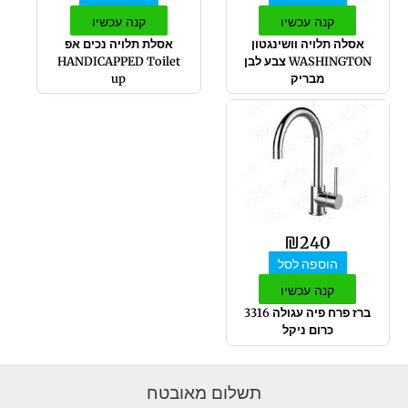
קנה עכשיו
קנה עכשיו
אסלה תלויה וושינגטון
אסלת תלויה נכים אפ
WASHINGTON צבע לבן
HANDICAPPED Toilet
מבריק
up
₪
240
הוספה לסל
קנה עכשיו
ברז פרח פיה עגולה 3316
כרום ניקל
תשלום מאובטח