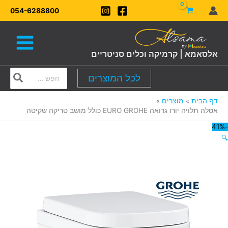
ילוג
054-6288800
תוכן
אלסאמא | קרמיקה וכלים סניטריים
Search
לכל המוצרים
for:
דף הבית
מוצרים
אסלה תלויה יורו גרואה EURO GROHE כולל מושב טריקה שקיטה
-41%
🔍