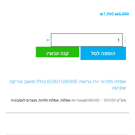
המחיר
המחיר
₪
1,960
₪
3,300
המקורי
הנוכחי
היה:
הוא:
₪1,960.
₪3,300.
כמות
+
-
של
אסלה
הוספה לסל
קנה עכשיו
תלויה
יורו
גרואה
EURO
אסלה תלויה יורו גרואה EURO GROHE כולל מושב טריקה
GROHE
שקיטה
כולל
מושב
מק"ט
505110 - GROHE
קטגוריות
אסלות
,
אסלות תלויות
,
מוצרים לאמבטיה
טריקה
שקיטה