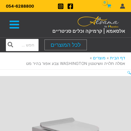
ילוג
054-6288800
תוכן
אלסאמא | קרמיקה וכלים סניטריים
Search
לכל המוצרים
for:
דף הבית
מוצרים
אסלה תלויה וושינגטון WASHINGTON צבע אפור בהיר מט
🔍