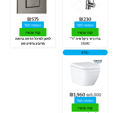
₪
575
₪
230
הוספה לסל
הוספה לסל
קנה עכשיו
קנה עכשיו
ברז כיור ניקל פיה "ר"
לחצן למיכל הדחה גרואה
3310C
מרובע גרפיט מט
המחיר
המחיר
-41%
המקורי
הנוכחי
היה:
הוא:
₪1,960.
₪3,300.
₪
1,960
₪
3,300
הוספה לסל
קנה עכשיו