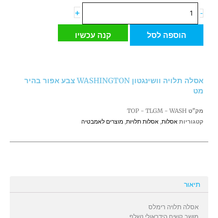
כמות
+
-
של
אסלה
הוספה לסל
קנה עכשיו
תלויה
וושינגטון
WASHINGTON
צבע
אסלה תלויה וושינגטון WASHINGTON צבע אפור בהיר
אפור
מט
בהיר
מט
מק"ט
TOP - TLGM - WASH
קטגוריות
אסלות
,
אסלות תלויות
,
מוצרים לאמבטיה
תיאור
אסלה תלויה רימלס
מושב קשיח הידראולי נשלף