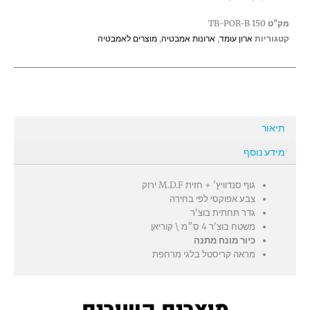
משטח
מק"ט
TB-POR-B 150
בוצ'ר\קוריאן
קטגוריות
ארון עומד
,
ארונות אמבטיה
,
מוצרים לאמבטיה
תיאור
מידע נוסף
גוף סנדוויץ' + חזית M.D.F ירוק
צבע אפוקסי לפי בחירה
גדר תחתית בוצ'ר
משטח בוצ'ר 4 ס״מ \ קוריאן
כיור מונח מתנה
מראה קריסטל בלגי מרחפת