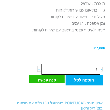
תוצרת : ישראל
גוון : בתיאום עם שירות לקוחות
משלוח : בתיאום עם שירות לקוחות
זמן אספקה : 14 ימים
*ניתן לאיסוף עצמי בתיאום עם שירות לקוחות
₪
5,850
כמות
+
-
של
ארון
הוספה לסל
קנה עכשיו
מונח
PORTUGAL
פורטוגל
150
ארון מונח PORTUGAL פורטוגל 150 ס"מ עם משטח
ס"מ
בוצ'ר\קוריאן
עם