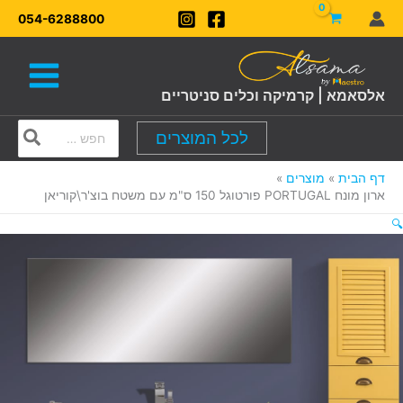
ילוג
054-6288800
תוכן
אלסאמא | קרמיקה וכלים סניטריים
Search
לכל המוצרים
for:
דף הבית
מוצרים
ארון מונח PORTUGAL פורטוגל 150 ס"מ עם משטח בוצ'ר\קוריאן
🔍