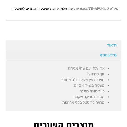
עם
מק"ט
TB-ARG-100
קטגוריות
ארון תלוי
,
ארונות אמבטיה
,
מוצרים לאמבטיה
משטח
בוצ'ר
תיאור
מידע נוסף
ארון תלוי עם שתי מגירות
גוף סנדוויץ׳
חזיתות עץ מלא בוצ׳ר מחורץ
משטח בוצ׳ר 4 ס״מ
כיור מונח מתנה
מגירות טריקה שקטה
מראה קריסטל בלגי מרחפת
מוצרים קשורים