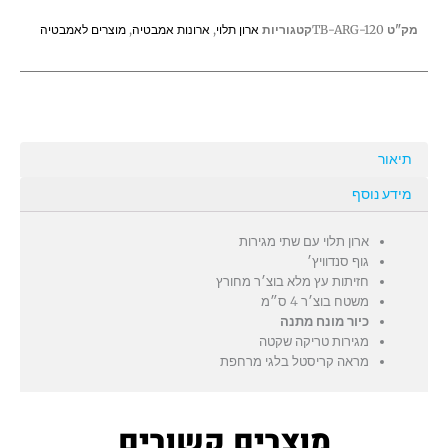
עם
מק"ט
TB-ARG-120
קטגוריות
ארון תלוי
,
ארונות אמבטיה
,
מוצרים לאמבטיה
משטח
בוצ'ר
תיאור
מידע נוסף
ארון תלוי עם שתי מגירות
גוף סנדוויץ׳
חזיתות עץ מלא בוצ׳ר מחורץ
משטח בוצ׳ר 4 ס״מ
כיור מונח מתנה
מגירות טריקה שקטה
מראה קריסטל בלגי מרחפת
מוצרים קשורים