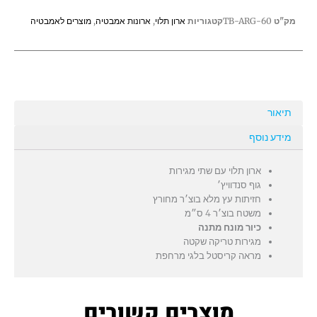
עם
מק"ט
TB-ARG-60
קטגוריות
ארון תלוי
,
ארונות אמבטיה
,
מוצרים לאמבטיה
משטח
בוצ'ר
תיאור
מידע נוסף
ארון תלוי עם שתי מגירות
גוף סנדוויץ׳
חזיתות עץ מלא בוצ׳ר מחורץ
משטח בוצ׳ר 4 ס״מ
כיור מונח מתנה
מגירות טריקה שקטה
מראה קריסטל בלגי מרחפת
מוצרים קשורים