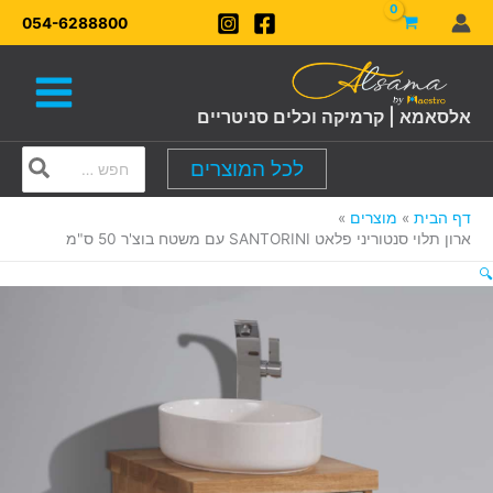
ילוג
054-6288800
תוכן
אלסאמא | קרמיקה וכלים סניטריים
Search
לכל המוצרים
for:
דף הבית
מוצרים
ארון תלוי סנטוריני פלאט SANTORINI עם משטח בוצ'ר 50 ס"מ
🔍