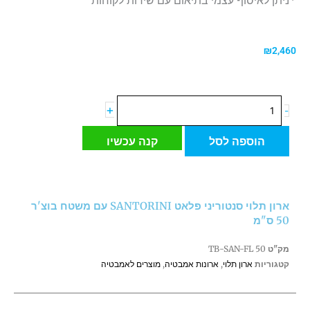
₪
2,460
כמות
+
-
של
ארון
הוספה לסל
קנה עכשיו
תלוי
סנטוריני
פלאט
SANTORINI
ארון תלוי סנטוריני פלאט SANTORINI עם משטח בוצ'ר
עם
50 ס"מ
משטח
בוצ'ר
מק"ט
TB-SAN-FL 50
50
קטגוריות
ארון תלוי
,
ארונות אמבטיה
,
מוצרים לאמבטיה
ס"מ