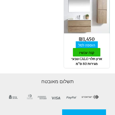
₪
1,450
הוספה לסל
קנה עכשיו
ארון תלוי CALO טבעי
מגירות 80 ס"מ
תשלום מאובטח
מדניות/תקנון החברה