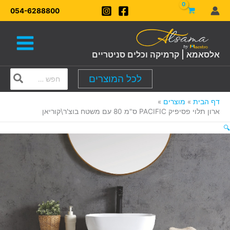
ילוג
054-6288800
תוכן
אלסאמא | קרמיקה וכלים סניטריים
Search
לכל המוצרים
for:
דף הבית
מוצרים
ארון תלוי פסיפיק PACIFIC ס"מ 80 עם משטח בוצ'ר\קוריאן
🔍