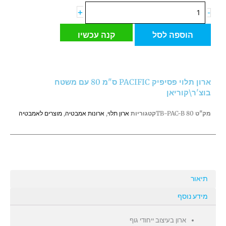
כמות
+
-
של
ארון
הוספה לסל
קנה עכשיו
תלוי
פסיפיק
PACIFIC
ס"מ
ארון תלוי פסיפיק PACIFIC ס"מ 80 עם משטח
80
בוצ'ר\קוריאן
עם
משטח
מק"ט
TB-PAC-B 80
קטגוריות
ארון תלוי
,
ארונות אמבטיה
,
מוצרים לאמבטיה
בוצ'ר\קוריאן
תיאור
מידע נוסף
ארון בעיצוב ייחודי גוף