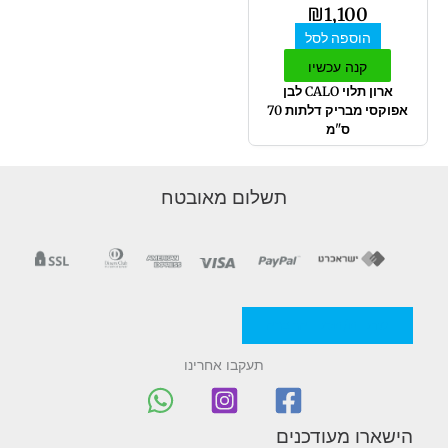
₪
1,100
הוספה לסל
קנה עכשיו
ארון תלוי CALO לבן
אפוקסי מבריק דלתות 70
ס"מ
תשלום מאובטח
מדניות/תקנון החברה
תעקבו אחרינו
הישארו מעודכנים