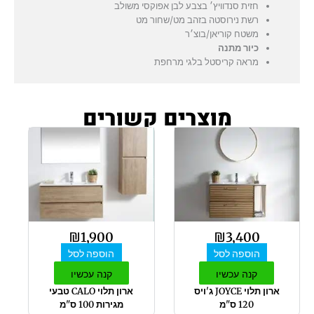
חזית סנדוויץ׳ בצבע לבן אפוקסי משולב
רשת נירוסטה בזהב מט/שחור מט
משטח קוריאן/בוצ׳ר
כיור מתנה
מראה קריסטל בלגי מרחפת
מוצרים קשורים
₪
1,900
₪
3,400
הוספה לסל
הוספה לסל
קנה עכשיו
קנה עכשיו
ארון תלוי JOYCE ג'ויס
ארון תלוי CALO טבעי
120 ס"מ
מגירות 100 ס"מ