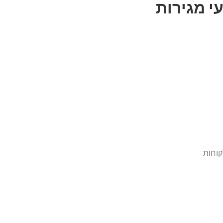
וי CALO טבעי מגירות
קוחות