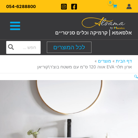
ילוג
054-6288800
תוכן
אלסאמא | קרמיקה וכלים סניטריים
Search
לכל המוצרים
for:
דף הבית
מוצרים
ארון תלוי EVA אווה 120 ס"מ עם משטח בוצ'ר\קוריאן
🔍