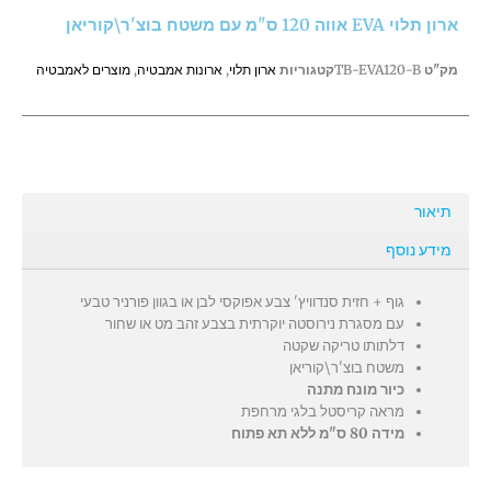
120
ארון תלוי EVA אווה 120 ס"מ עם משטח בוצ'ר\קוריאן
ס"מ
עם
מק"ט
TB-EVA120-B
קטגוריות
ארון תלוי
,
ארונות אמבטיה
,
מוצרים לאמבטיה
משטח
בוצ'ר\קוריאן
תיאור
מידע נוסף
גוף + חזית סנדוויץ' צבע אפוקסי לבן או בגוון פורניר טבעי
עם מסגרת נירוסטה יוקרתית בצבע זהב מט או שחור
דלתותו טריקה שקטה
משטח בוצ'ר\קוריאן
כיור מונח מתנה
מראה קריסטל בלגי מרחפת
מידה 80 ס"מ ללא תא פתוח