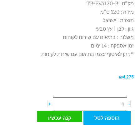
מק"ט : TB-EVA120-B
מידה : 120 ס"מ
תוצרת : ישראל
גוון : לבן | עץ טבעי
משלוח : בתיאום עם שירות לקוחות
זמן אספקה : 14 ימים
*ניתן לאיסוף עצמי בתיאום עם שירות לקוחות
₪
4,275
כמות
+
-
של
ארון
הוספה לסל
קנה עכשיו
תלוי
EVA
אווה