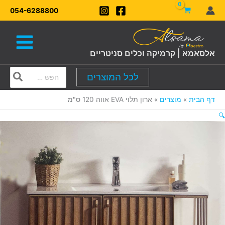
ילוג
054-6288800
תוכן
אלסאמא | קרמיקה וכלים סניטריים
Search
לכל המוצרים
for:
דף הבית
מוצרים
ארון תלוי EVA אווה 120 ס"מ
🔍