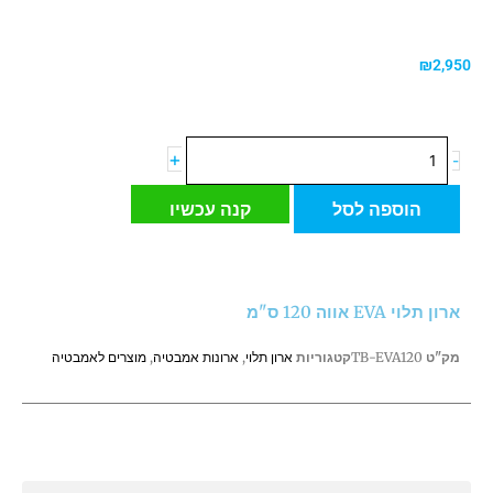
₪
2,950
כמות
+
-
של
ארון
הוספה לסל
קנה עכשיו
תלוי
EVA
אווה
120
ארון תלוי EVA אווה 120 ס"מ
ס"מ
מק"ט
TB-EVA120
קטגוריות
ארון תלוי
,
ארונות אמבטיה
,
מוצרים לאמבטיה