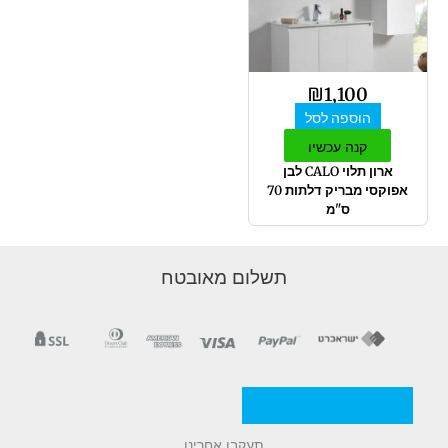
₪
1,100
הוספה לסל
קנה עכשיו
ארון תלוי CALO לבן
אפוקסי מבריק דלתות 70
ס"מ
תשלום מאובטח
מדניות/תקנון החברה
תעקבו אחרינו