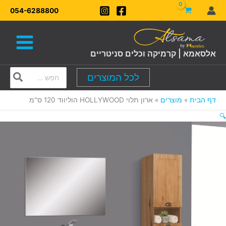
ילוג
054-6288800
תוכן
אלסאמא | קרמיקה וכלים סניטריים
Search
לכל המוצרים
for:
דף הבית
מוצרים
ארון תלוי HOLLYWOOD הוליווד 120 ס"מ
🔍