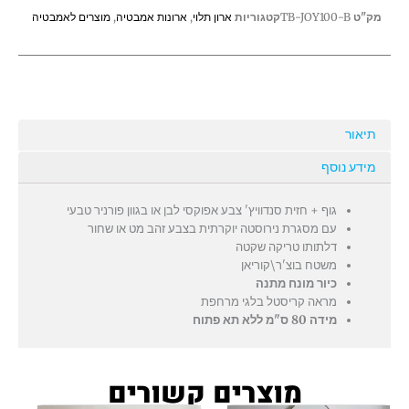
עם
מק"ט
TB-JOY100-B
קטגוריות
ארון תלוי
,
ארונות אמבטיה
,
מוצרים לאמבטיה
משטח
בוצ'ר\קוריאן
תיאור
מידע נוסף
גוף + חזית סנדוויץ' צבע אפוקסי לבן או בגוון פורניר טבעי
עם מסגרת נירוסטה יוקרתית בצבע זהב מט או שחור
דלתותו טריקה שקטה
משטח בוצ'ר\קוריאן
כיור מונח מתנה
מראה קריסטל בלגי מרחפת
מידה 80 ס"מ ללא תא פתוח
מוצרים קשורים