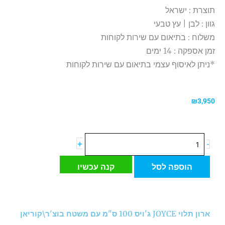
תוצרת : ישראל
גוון : לבן | עץ טבעי
משלוח : בתיאום עם שירות לקוחות
זמן אספקה : 14 ימים
*ניתן לאיסוף עצמי בתיאום עם שירות לקוחות
₪
3,950
כמות
+
-
של
ארון
הוספה לסל
קנה עכשיו
תלוי
JOYCE
ג'ויס
100
ארון תלוי JOYCE ג'ויס 100 ס"מ עם משטח בוצ'ר\קוריאן
ס"מ