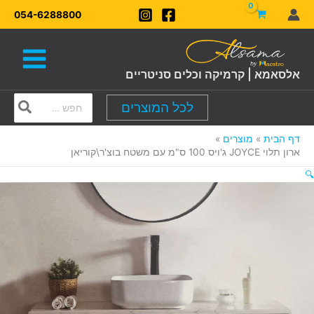
ילוג
054-6288800
תוכן
אלסאמא | קרמיקה וכלים סניטריים
Search
לכל המוצרים
for:
דף הבית
מוצרים
ארון תלוי JOYCE ג'ויס 100 ס"מ עם משטח בוצ'ר\קוריאן
🔍