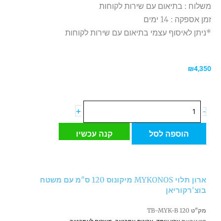
משלוח : בתיאום עם שירות לקוחות
זמן אספקה : 14 ימים
*ניתן לאיסוף עצמי בתיאום עם שירות לקוחות
₪
4,350
כמות
+
-
של
ארון
הוספה לסל
קנה עכשיו
תלוי
MYKONOS
מיקונוס
120
ארון תלוי MYKONOS מיקונוס 120 ס"מ עם משטח
ס"מ
בוצ'רקוריאן
עם
משטח
מק"ט
TB-MYK-B 120
בוצ'רקוריאן