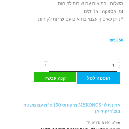
משלוח : בתיאום עם שירות לקוחות
זמן אספקה : 14 ימים
*ניתן לאיסוף עצמי בתיאום עם שירות לקוחות
₪
5,850
כמות
+
-
של
ארון
הוספה לסל
קנה עכשיו
תלוי
MYKONOS
מיקונוס
150
ארון תלוי MYKONOS מיקונוס 150 ס"מ עם משטח
ס"מ
בוצ'ר\קוריאן
עם
משטח
מק"ט
TB-MYK-B 150
בוצ'ר\קוריאן