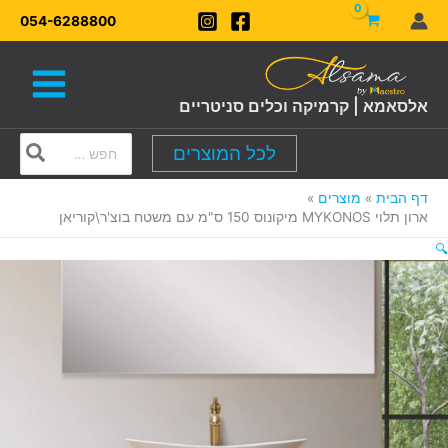
ילוג
054-6288800
תוכן
אלסאמא | קרמיקה וכלים סניטריים
Search
לכל המוצרים
for:
דף הבית
מוצרים
ארון תלוי MYKONOS מיקונוס 150 ס"מ עם משטח בוצ'ר\קוריאן
🔍