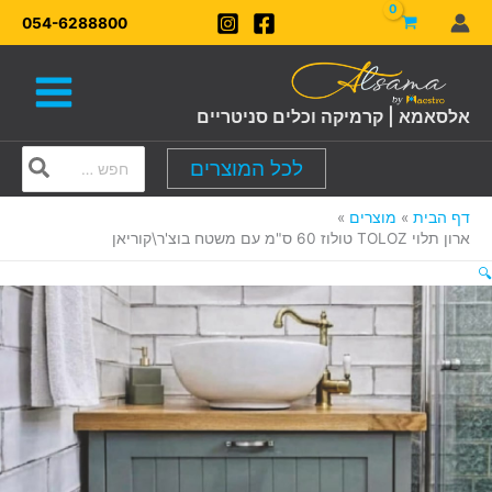
ילוג
054-6288800
תוכן
אלסאמא | קרמיקה וכלים סניטריים
Search
לכל המוצרים
for:
דף הבית
מוצרים
ארון תלוי TOLOZ טולוז 60 ס"מ עם משטח בוצ'ר\קוריאן
🔍