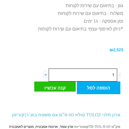
גוון : בתיאום עם שירות לקוחות
משלוח : בתיאום עם שירות לקוחות
זמן אספקה : 14 ימים
*ניתן לאיסוף עצמי בתיאום עם שירות לקוחות
₪
2,525
כמות
+
-
של
ארון
הוספה לסל
קנה עכשיו
תלוי
TOLOZ
טולוז
60
ארון תלוי TOLOZ טולוז 60 ס"מ עם משטח בוצ'ר\קוריאן
ס"מ
עם
מק"ט
TB-TOL-B 60
קטגוריות
ארון עומד
,
ארונות אמבטיה
,
מוצרים לאמבטיה
משטח