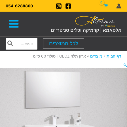
ילוג
054-6288800
תוכן
אלסאמא | קרמיקה וכלים סניטריים
Search
לכל המוצרים
for:
דף הבית
מוצרים
ארון תלוי TOLOZ טולוז 60 ס"מ
🔍