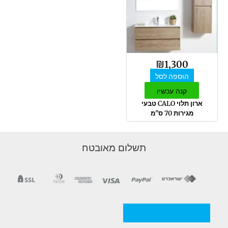
₪
1,300
הוספה לסל
קנה עכשיו
ארון תלוי CALO טבעי
מגירות 70 ס"מ
תשלום מאובטח
מדניות/תקנון החברה