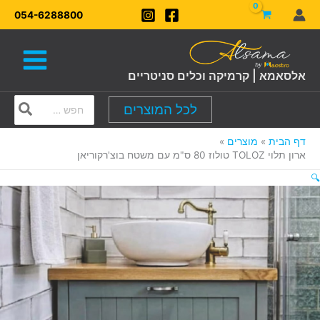
ילוג
054-6288800
תוכן
אלסאמא | קרמיקה וכלים סניטריים
Search
לכל המוצרים
for:
דף הבית
מוצרים
ארון תלוי TOLOZ טולוז 80 ס"מ עם משטח בוצ'רקוריאן
🔍