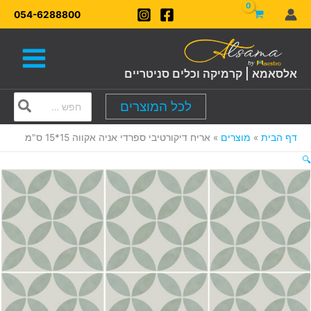
ילוג
054-6288800
תוכן
אלסאמא | קרמיקה וכלים סניטריים
Search
לכל המוצרים
for:
דף הבית
מוצרים
אריח דיקורטיבי ספרדי אניה אקווה 15*15 ס"מ
🔍