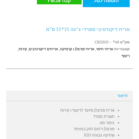
הוספה לסל
קנה עכשיו
דיקורטיבי
ספרדי
ג'ינה
15*15
אריח דיקורטיבי ספרדי ג'ינה 15*15 ס"מ
ס"מ
מק"ט
CR2003 - *48
קטגוריות
אריחי חיפוי
,
אריחי פורצלן ו קרמיקה
,
אריחים דיקורטיבים
,
קירות
,
ריצוף
תיאור
אריח פורצלן מיועד לריצוף ו קירות
תוצרת ספרד
גימור מט
פורצלן דחוס חזק במיוחד
שחיקה גבוהה R10