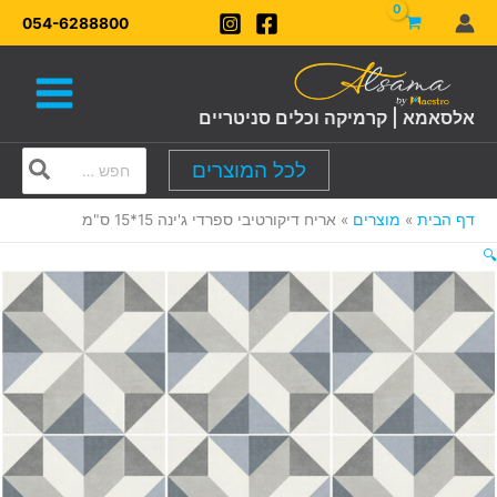
ילוג
054-6288800
תוכן
אלסאמא | קרמיקה וכלים סניטריים
Search
לכל המוצרים
for:
דף הבית
מוצרים
אריח דיקורטיבי ספרדי ג'ינה 15*15 ס"מ
🔍