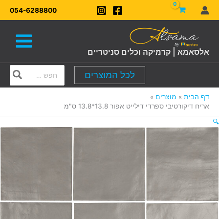
ילוג
054-6288800
תוכן
אלסאמא | קרמיקה וכלים סניטריים
Search
לכל המוצרים
for:
דף הבית
מוצרים
אריח דיקורטיבי ספרדי דילייט אפור 13.8*13.8 ס"מ
🔍