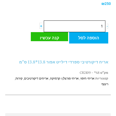
₪
250
כמות
+
-
של
אריח
הוספה לסל
קנה עכשיו
דיקורטיבי
ספרדי
דילייט
אפור
אריח דיקורטיבי ספרדי דילייט אפור 13.8*13.8 ס"מ
13.8*13.8
ס"מ
מק"ט
CR2109 - *48
קטגוריות
אריחי חיפוי
,
אריחי פורצלן ו קרמיקה
,
אריחים דיקורטיבים
,
קירות
,
ריצוף