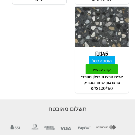
₪
145
הוספה לסל
קנה עכשיו
אריח טרצו פורצלן ספרדי
טרצו גוון שחור מבריק
60*120 ס"מ
תשלום מאובטח