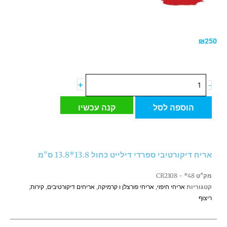
₪
250
כמות
+
-
של
אריח
הוספה לסל
קנה עכשיו
דיקורטיבי
ספרדי
דילייט
כחול
אריח דיקורטיבי ספרדי דילייט כחול 13.8*13.8 ס"מ
13.8*13.8
ס"מ
מק"ט
CR2108 - *48
קטגוריות
אריחי חיפוי
,
אריחי פורצלן ו קרמיקה
,
אריחים דיקורטיבים
,
קירות
,
ריצוף