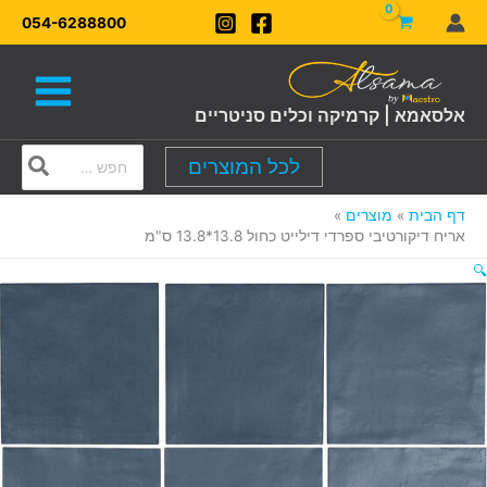
ילוג
054-6288800
תוכן
אלסאמא | קרמיקה וכלים סניטריים
Search
לכל המוצרים
for:
דף הבית
מוצרים
אריח דיקורטיבי ספרדי דילייט כחול 13.8*13.8 ס"מ
🔍