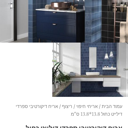
עמוד הבית
/
אריחי חיפוי
/
ריצוף
/ אריח דיקורטיבי ספרדי
דילייט כחול 13.8*13.8 ס"מ