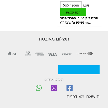
הוספה לסל
₪
153
קנה עכשיו
אריח דיקורטיבי ספרדי פלור
אפור 15*15 ס"מ GREY
תשלום מאובטח
מדניות/תקנון החברה
תעקבו אחרינו
הישארו מעודכנים