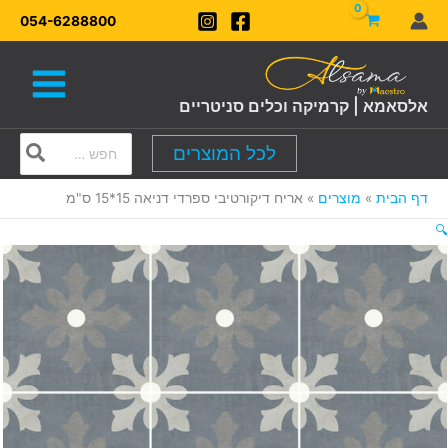
ילוג
054-6288800
תוכן
אלסאמא | קרמיקה וכלים סניטריים
Search
לכל המוצרים
for:
דף הבית
מוצרים
אריח דיקורטיבי ספרדי דניאה 15*15 ס"מ
🔍