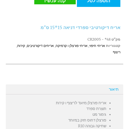
הוספה לסל
קנה עכשיו
דיקורטיבי
ספרדי
דניאה
15*15
אריח דיקורטיבי ספרדי דניאה 15*15 ס"מ
ס"מ
מק"ט
CR2005 - *48
קטגוריות
אריחי חיפוי
,
אריחי פורצלן ו קרמיקה
,
אריחים דיקורטיבים
,
קירות
,
ריצוף
תיאור
אריח פורצלן מיועד לריצוף ו קירות
תוצרת ספרד
גימור מט
פורצלן דחוס חזק במיוחד
שחיקה גבוהה R10