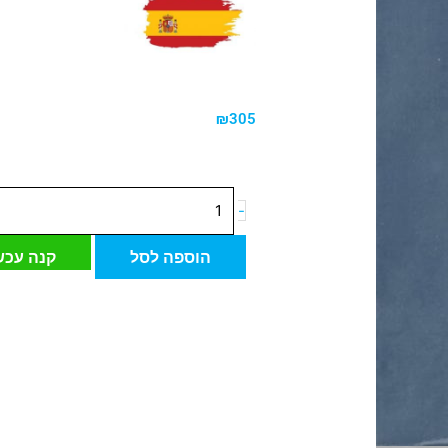
₪
305
כמות
-
של
אריח
הוספה לסל
קנה עכש
דיקורטיבי
ספרדי
דרופ
כחול
13.8*13.8
ס"מ