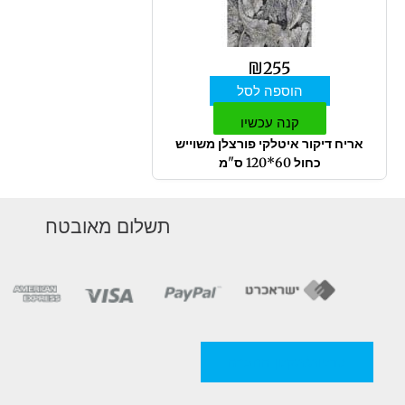
₪
255
הוספה לסל
קנה עכשיו
אריח דיקור איטלקי פורצלן משוייש
כחול 60*120 ס"מ
תשלום מאובטח
מדניות/תקנון החברה