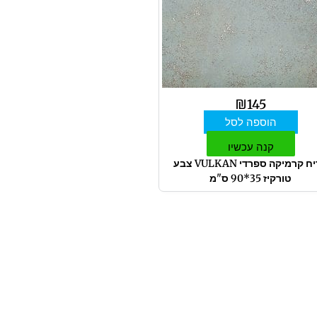
₪
145
הוספה לסל
קנה עכשיו
אריח קרמיקה ספרדי VULKAN צבע
טורקיז 35*90 ס"מ