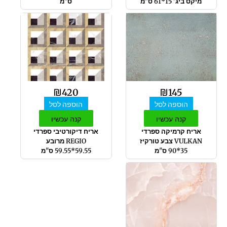
מיקס ביג' 15*61 ס"מ
ס"מ
₪
420
₪
145
הוספה לסל
הוספה לסל
קנה עכשיו
קנה עכשיו
אריח קרמיקה ספרדי
אריח דיקורטיבי ספרדי
VULKAN צבע טורקיז
REGIO מרובע
35*90 ס"מ
59.55*59.55 ס"מ