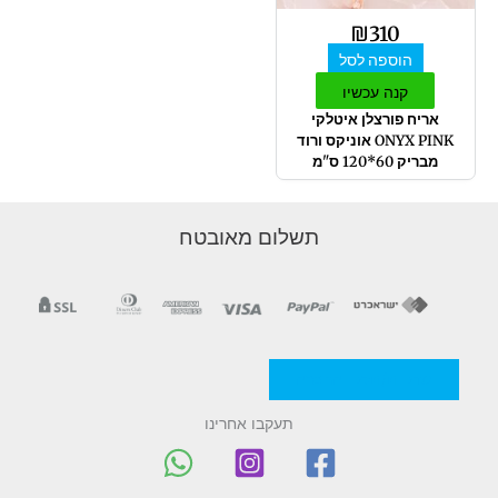
₪
310
הוספה לסל
קנה עכשיו
אריח פורצלן איטלקי
ONYX PINK אוניקס ורוד
מבריק 60*120 ס"מ
תשלום מאובטח
מדניות/תקנון החברה
תעקבו אחרינו