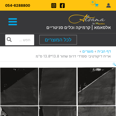
ילוג
054-6288800
תוכן
אלסאמא | קרמיקה וכלים סניטריים
Search
לכל המוצרים
for:
דף הבית
מוצרים
אריח דיקורטיבי ספרדי דרופ שחור 13.8*13.8 ס"מ
🔍