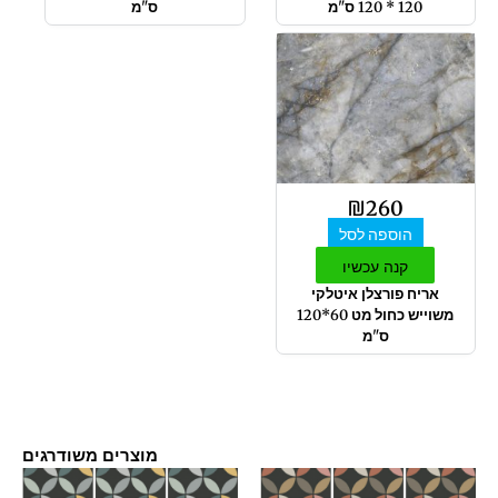
120 * 120 ס"מ
ס"מ
₪
260
הוספה לסל
קנה עכשיו
אריח פורצלן איטלקי
משוייש כחול מט 60*120
ס"מ
מוצרים משודרגים