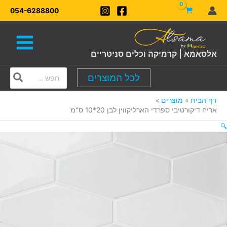
ילוג
054-6288800
תוכן
אלסאמא | קרמיקה וכלים סניטריים
Search
לכל המוצרים
for:
דף הבית
מוצרים
אריח דיקורטיבי ספרדי הארליקווין לבן 20*10 ס"מ
🔍