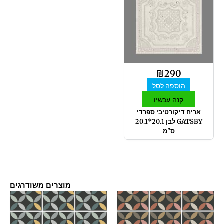
₪
290
הוספה לסל
קנה עכשיו
אריח דיקורטיבי ספרדי
GATSBY לבן 20.1*20.1
ס"מ
מוצרים משודרגים