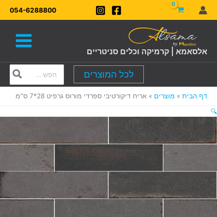
ילוג
054-6288800
תוכן
אלסאמא | קרמיקה וכלים סניטריים
Search
לכל המוצרים
for:
דף הבית
מוצרים
אריח דיקורטיבי ספרדי מורוס גרפיט 28*7 ס"מ
🔍