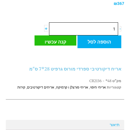
₪
367
כמות
+
-
של
אריח
הוספה לסל
קנה עכשיו
דיקורטיבי
ספרדי
מורוס
גרפיט
אריח דיקורטיבי ספרדי מורוס גרפיט 28*7 ס"מ
28*7
ס"מ
מק"ט
CR2136 - *48
קטגוריות
אריחי חיפוי
,
אריחי פורצלן ו קרמיקה
,
אריחים דיקורטיבים
,
קירות
תיאור