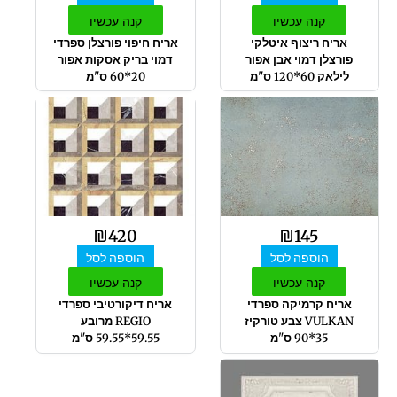
קנה עכשיו
קנה עכשיו
אריח ריצוף איטלקי
אריח חיפוי פורצלן ספרדי
פורצלן דמוי אבן אפור
דמוי בריק אסקות אפור
לילאק 60*120 ס"מ
20*60 ס"מ
₪
420
₪
145
הוספה לסל
הוספה לסל
קנה עכשיו
קנה עכשיו
אריח קרמיקה ספרדי
אריח דיקורטיבי ספרדי
VULKAN צבע טורקיז
REGIO מרובע
35*90 ס"מ
59.55*59.55 ס"מ