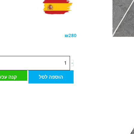
₪
280
כמות
-
של
אריח
הוספה לסל
קנה עכש
דיקורטיבי
ספרדי
מעויין
סנאפ
סינדר
29.5*15
ס"מ