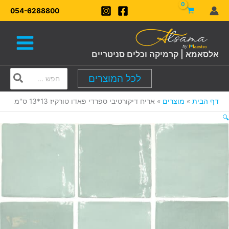
ילוג
054-6288800
תוכן
אלסאמא | קרמיקה וכלים סניטריים
Search
לכל המוצרים
for:
דף הבית
מוצרים
אריח דיקורטיבי ספרדי פאדו טורקיז 13*13 ס"מ
🔍