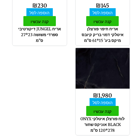
₪
230
₪
145
הוספה לסל
הוספה לסל
קנה עכשיו
קנה עכשיו
אריח חיפוי פורצלן
אריח JUNGEL דיקורטיבי
איטלקי דמוי בריק קיובס
ספרדי משושה 23*27
מיקס ביג' 15*61 ס"מ
ס"מ
₪
1,980
הוספה לסל
קנה עכשיו
לוח פורצלן איטלקי ONYX
BLACK אוניקס שחור
278*120 ס"מ