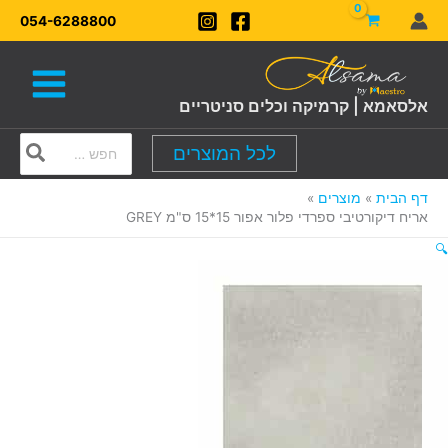
ילוג
054-6288800
תוכן
אלסאמא | קרמיקה וכלים סניטריים
Search
לכל המוצרים
for:
דף הבית
מוצרים
אריח דיקורטיבי ספרדי פלור אפור 15*15 ס"מ GREY
🔍