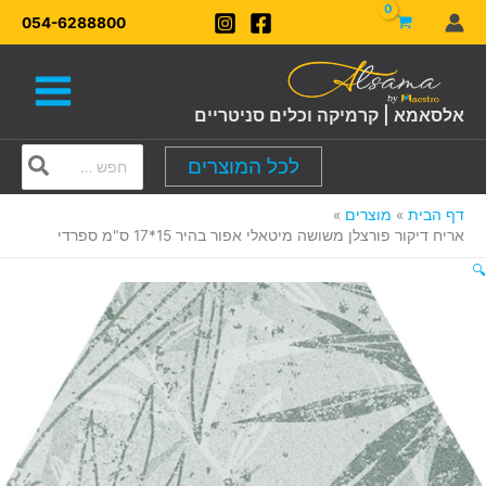
ילוג
054-6288800
תוכן
אלסאמא | קרמיקה וכלים סניטריים
Search
לכל המוצרים
for:
דף הבית
מוצרים
אריח דיקור פורצלן משושה מיטאלי אפור בהיר 15*17 ס"מ ספרדי
🔍