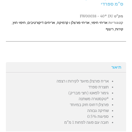
ס"מ ספרדי
בהיר
15*17
מק"ט
FW00038 - 40* DU
ס"מ
קטגוריות
אריחי חיפוי
,
אריחי פורצלן ו קרמיקה
,
אריחים דיקורטיבים
,
חיפוי חוץ
,
ספרדי
קירות
,
ריצוף
תיאור
אריח פורצלן מיועד לקירות ו רצפה
תוצרת ספרד
גימור לפאטו (חצי מבריק)
*טקסטורה משתנה
פורצלן דחוס חזק במיוחד
שחיקה גבוהה
ספיגות 0.5%
חובה עם פוגה לפחות 1 מ"מ