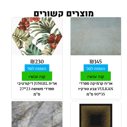
מוצרים קשורים
₪
230
₪
145
הוספה לסל
הוספה לסל
קנה עכשיו
קנה עכשיו
אריח קרמיקה ספרדי
אריח JUNGEL דיקורטיבי
VULKAN צבע טורקיז
ספרדי משושה 23*27
35*90 ס"מ
ס"מ