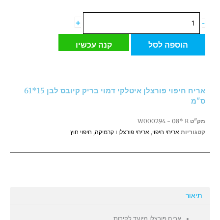
כמות
+
-
של
אריח
הוספה לסל
קנה עכשיו
חיפוי
פורצלן
איטלקי
דמוי
אריח חיפוי פורצלן איטלקי דמוי בריק קיובס לבן 15*61
בריק
ס"מ
קיובס
לבן
מק"ט
W000294 - 08* R
15*61
קטגוריות
אריחי חיפוי
,
אריחי פורצלן ו קרמיקה
,
חיפוי חוץ
ס"מ
תיאור
אריח פורצלן מיועד לקירות