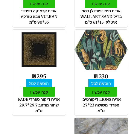
קנה עכשיו
קנה עכשיו
אריח חיפוי פורצלן דמוי
אריח קרמיקה ספרדי
בריק WALL ART SAND
VULKAN צבע טורקיז
איטלקי 15*61 ס"מ
35*90 ס"מ
₪
295
₪
230
הוספה לסל
הוספה לסל
קנה עכשיו
קנה עכשיו
אריח LIONS דיקורטיבי
אריח דיקור ספרדי FADE
ספרדי משושה 23*27
שחור מוזהב 29.7*29.7
ס"מ
ס"מ