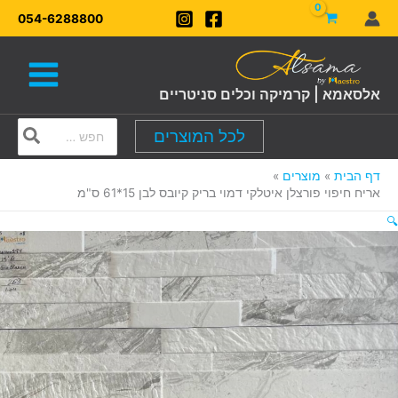
ילוג
054-6288800
תוכן
אלסאמא | קרמיקה וכלים סניטריים
Search
לכל המוצרים
for:
דף הבית
מוצרים
אריח חיפוי פורצלן איטלקי דמוי בריק קיובס לבן 15*61 ס"מ
🔍