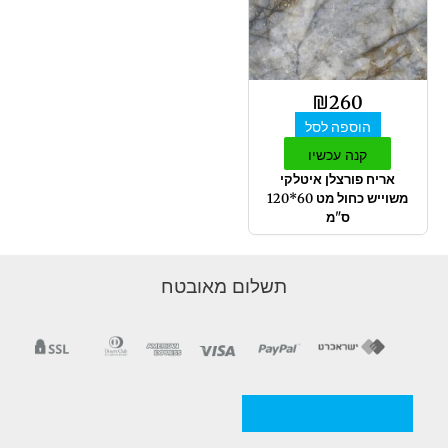
₪
260
הוספה לסל
קנה עכשיו
אריח פורצלן איטלקי
משוייש כחול מט 60*120
ס"מ
תשלום מאובטח
מדניות/תקנון החברה