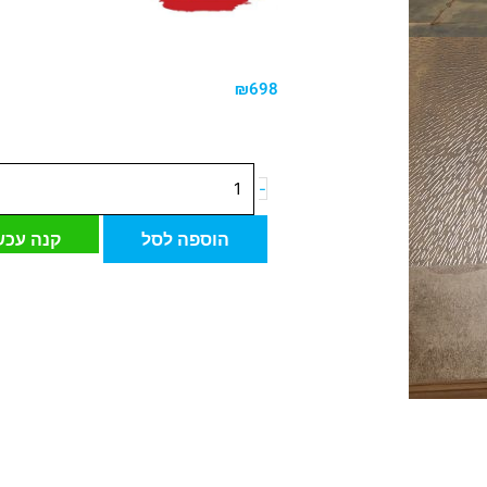
₪
698
כמות
-
של
אריח
הוספה לסל
קנה עכש
פורצלן
דיקורטיבי
מלורקה
נחושת
Mallorca
Cobre-
D
120*60