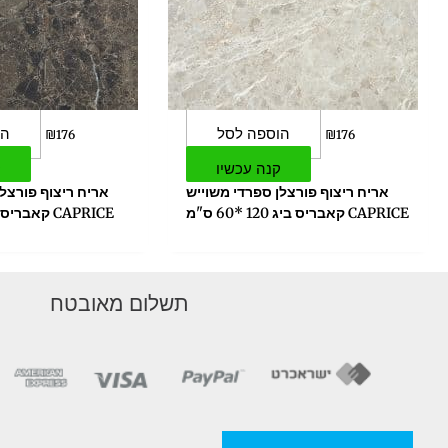
הוספה לסל
הו
₪
176
₪
176
קנה עכשיו
ק
אריח ריצוף פורצלן ספרדי משוייש
אריח ריצוף פורצלן
CAPRICE קאבריס ביג 120 *60 ס"מ
תשלום מאובטח