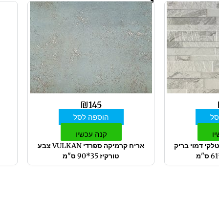
₪
145
סל
הוספה לסל
יו
קנה עכשיו
טלקי דמוי בריק
אריח קרמיקה ספרדי VULKAN צבע
טורקיז 35*90 ס"מ