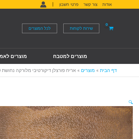
ילוג
אודות
צור קשר
פרטי חשבון
תוכן
שירות לקוחות
לכל המוצרים
מוצרים למטבח
מוצרים לאמ
דף הבית
מוצרים
אריח פורצלן דיקורטיבי מלורקה נחושת Mallorca Cobre-D 120*60
🔍