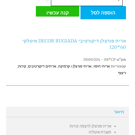
של
אריח
הוספה לסל
קנה עכשיו
פורצלן
דיקורטיבי
DECOR
RUGIADA
אריח פורצלן דיקורטיבי DECOR RUGIADA איטלקי
איטלקי
60*120
60*120
מק"ט
D000204 - 08*CP
קטגוריות
אריחי חיפוי
,
אריחי פורצלן ו קרמיקה
,
אריחים דיקורטיבים
,
קירות
,
ריצוף
תיאור
אריח פורצלן לרצפה קירות
תוצרת איטליה