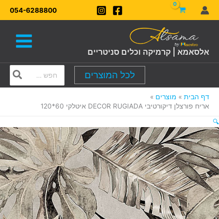
ילוג
054-6288800
תוכן
אלסאמא | קרמיקה וכלים סניטריים
Search
לכל המוצרים
for:
דף הבית
מוצרים
אריח פורצלן דיקורטיבי DECOR RUGIADA איטלקי 60*120
🔍