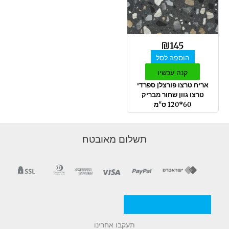
₪
145
הוספה לסל
קנה עכשיו
אריח טרצו פורצלן ספרדי
טרצו גוון שחור מבריק
60*120 ס"מ
תשלום מאובטח
מדניות/תקנון החברה
תעקבו אחרינו