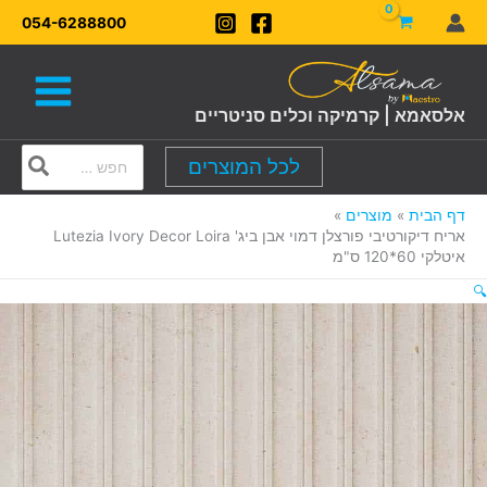
ילוג
054-6288800
תוכן
אלסאמא | קרמיקה וכלים סניטריים
Search
לכל המוצרים
for:
דף הבית
מוצרים
אריח דיקורטיבי פורצלן דמוי אבן ביג' Lutezia Ivory Decor Loira
איטלקי 60*120 ס"מ
🔍