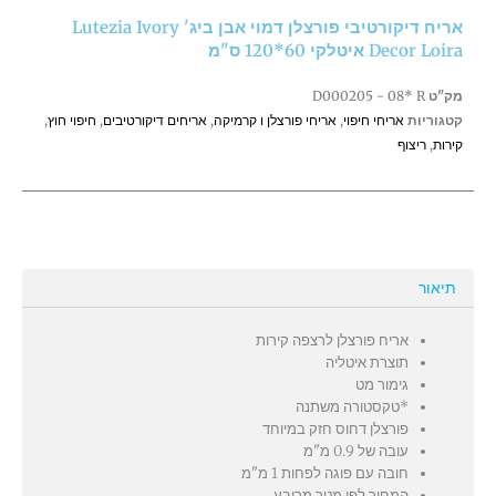
אבן
אריח דיקורטיבי פורצלן דמוי אבן ביג' Lutezia Ivory
ביג'
Decor Loira איטלקי 60*120 ס"מ
Lutezia
Ivory
מק"ט
D000205 - 08* R
Decor
קטגוריות
אריחי חיפוי
,
אריחי פורצלן ו קרמיקה
,
אריחים דיקורטיבים
,
חיפוי חוץ
,
Loira
קירות
,
ריצוף
איטלקי
60*120
ס"מ
תיאור
אריח פורצלן לרצפה קירות
תוצרת איטליה
גימור מט
*טקסטורה משתנה
פורצלן דחוס חזק במיוחד
עובה של 0.9 מ"מ
חובה עם פוגה לפחות 1 מ"מ
המחיר לפי מטר מרובע