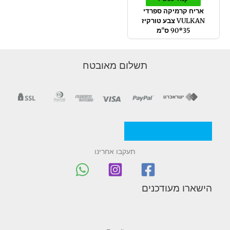
אריח קרמיקה ספרדי
VULKAN צבע טורקיז
35*90 ס"מ
תשלום מאובטח
מדניות/תקנון החברה
תעקבו אחרינו
הישארו מעודכנים