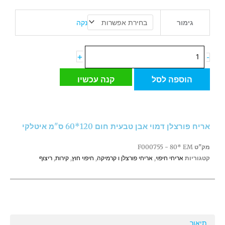
עד
כמות
נקה
גימור
של
אריח
פורצלן
+
-
דמוי
אבן
הוספה לסל
קנה עכשיו
טבעית
חום
120*60
ס"מ
איטלקי
אריח פורצלן דמוי אבן טבעית חום 120*60 ס"מ איטלקי
מק"ט
F000755 - 80* EM
קטגוריות
אריחי חיפוי
,
אריחי פורצלן ו קרמיקה
,
חיפוי חוץ
,
קירות
,
ריצוף
תיאור