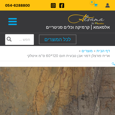
ילוג
054-6288800
תוכן
אלסאמא | קרמיקה וכלים סניטריים
Search
לכל המוצרים
for:
דף הבית
מוצרים
אריח פורצלן דמוי אבן טבעית חום 120*60 ס"מ איטלקי
🔍