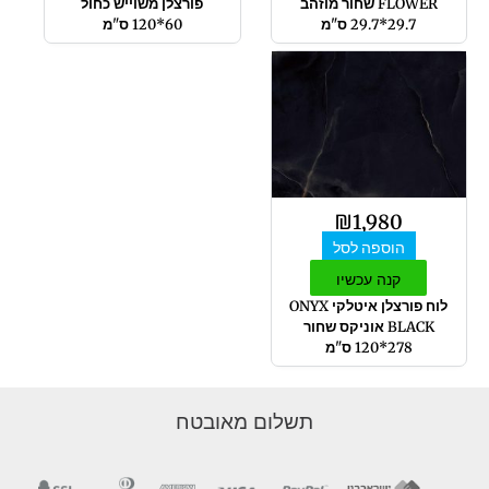
FLOWER שחור מוזהב
פורצלן משוייש כחול
29.7*29.7 ס"מ
60*120 ס"מ
₪
1,980
הוספה לסל
קנה עכשיו
לוח פורצלן איטלקי ONYX
BLACK אוניקס שחור
278*120 ס"מ
תשלום מאובטח