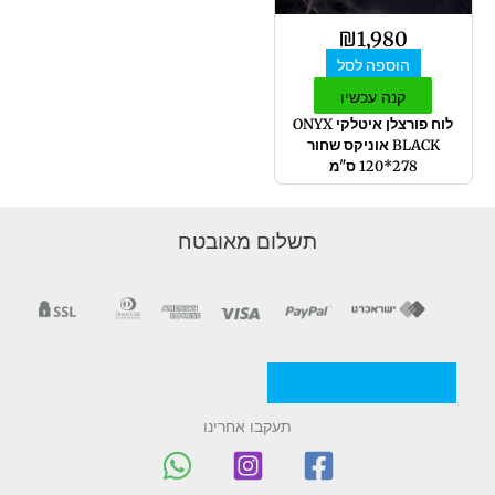
₪
1,980
הוספה לסל
קנה עכשיו
לוח פורצלן איטלקי ONYX
BLACK אוניקס שחור
278*120 ס"מ
תשלום מאובטח
מדניות/תקנון החברה
תעקבו אחרינו