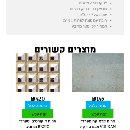
*טקסטורה משתנה
פורצלן דחוס חזק במיוחד
עובה של 0.9 מ"מ
חובה עם פוגה לפחות 1 מ"מ
המחיר לפי מטר מרובע
מוצרים קשורים
₪
420
₪
145
הוספה לסל
הוספה לסל
קנה עכשיו
קנה עכשיו
אריח קרמיקה ספרדי
אריח דיקורטיבי ספרדי
VULKAN צבע טורקיז
REGIO מרובע