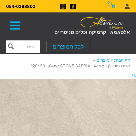
ילוג
054-6288800
תוכן
אלסאמא | קרמיקה וכלים סניטריים
Search
לכל המוצרים
for:
דף הבית
מוצרים
אריח פורצלן דמוי אבן STONE SABBIA איטלקי 60*120
🔍