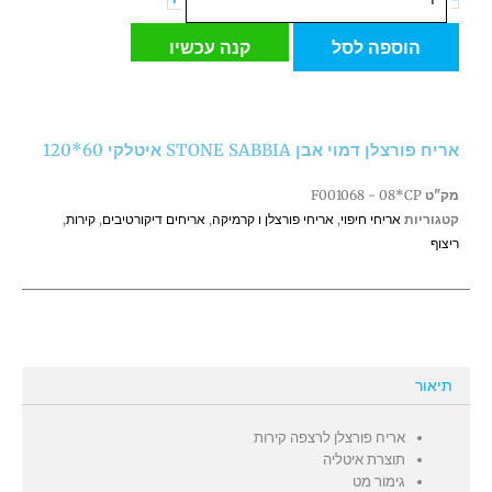
של
אריח
הוספה לסל
קנה עכשיו
פורצלן
דמוי
אבן
STONE
אריח פורצלן דמוי אבן STONE SABBIA איטלקי 60*120
SABBIA
איטלקי
מק"ט
F001068 - 08*CP
60*120
קטגוריות
אריחי חיפוי
,
אריחי פורצלן ו קרמיקה
,
אריחים דיקורטיבים
,
קירות
,
ריצוף
תיאור
אריח פורצלן לרצפה קירות
תוצרת איטליה
גימור מט