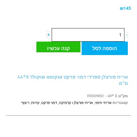
₪
145
כמות
+
-
של
אריח
הוספה לסל
קנה עכשיו
פורצלן
ספרדי
דמוי
פרקט
אריח פורצלן ספרדי דמוי פרקט אנקומא שוקולד 8*44
אנקומא
ס"מ
שוקולד
8*44
מק"ט
F000900 - 49* E
ס"מ
קטגוריות
אריחי חיפוי
,
אריחי פורצלן ו קרמיקה
,
דמוי פרקט
,
קירות
,
ריצוף