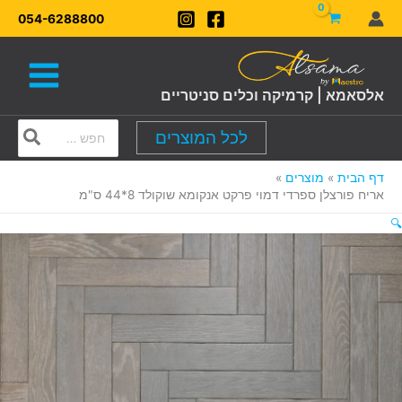
ילוג
054-6288800
תוכן
אלסאמא | קרמיקה וכלים סניטריים
Search
לכל המוצרים
for:
דף הבית
מוצרים
אריח פורצלן ספרדי דמוי פרקט אנקומא שוקולד 8*44 ס"מ
🔍