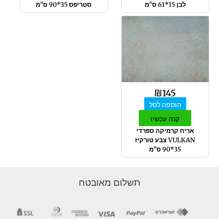
לבן 15*61 ס"מ
סטריפס 35*90 ס"מ
₪
145
הוספה לסל
קנה עכשיו
אריח קרמיקה ספרדי
VULKAN צבע טורקיז
35*90 ס"מ
תשלום מאובטח