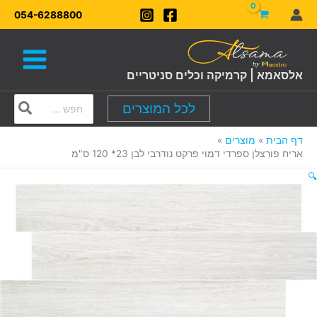
ילוג
054-6288800
תוכן
אלסאמא | קרמיקה וכלים סניטריים
Search
לכל המוצרים
for:
דף הבית
מוצרים
אריח פורצלן ספרדי דמוי פרקט נודרבי לבן 23* 120 ס"מ
🔍