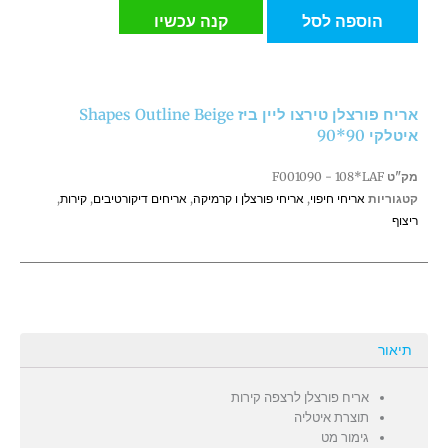
אריח
הוספה לסל
קנה עכשיו
פורצלן
טירצו
ליין
ביז
אריח פורצלן טירצו ליין ביז Shapes Outline Beige
Shapes
איטלקי 90*90
Outline
Beige
מק"ט
F001090 - 108*LAF
איטלקי
קטגוריות
אריחי חיפוי
,
אריחי פורצלן ו קרמיקה
,
אריחים דיקורטיבים
,
קירות
,
90*90
ריצוף
תיאור
אריח פורצלן לרצפה קירות
תוצרת איטליה
גימור מט