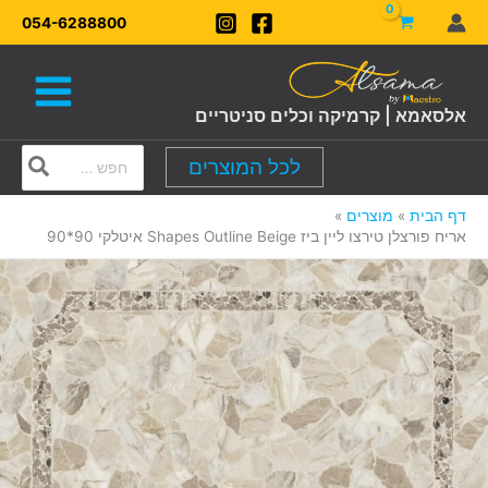
ילוג
054-6288800
תוכן
אלסאמא | קרמיקה וכלים סניטריים
Search
לכל המוצרים
for:
דף הבית
מוצרים
אריח פורצלן טירצו ליין ביז Shapes Outline Beige איטלקי 90*90