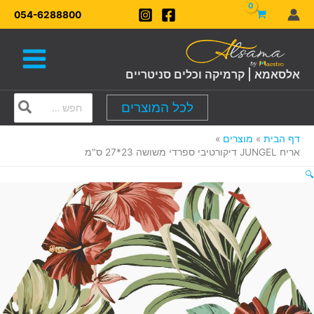
ילוג
054-6288800
תוכן
אלסאמא | קרמיקה וכלים סניטריים
Search
לכל המוצרים
for:
דף הבית
מוצרים
אריח JUNGEL דיקורטיבי ספרדי משושה 23*27 ס"מ
🔍