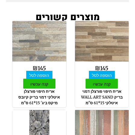
מוצרים קשורים
₪
145
₪
145
הוספה לסל
הוספה לסל
קנה עכשיו
קנה עכשיו
אריח חיפוי פורצלן דמוי
אריח חיפוי פורצלן
בריק WALL ART SAND
איטלקי דמוי בריק קיובס
איטלקי 15*61 ס"מ
מיקס ביג' 15*61 ס"מ