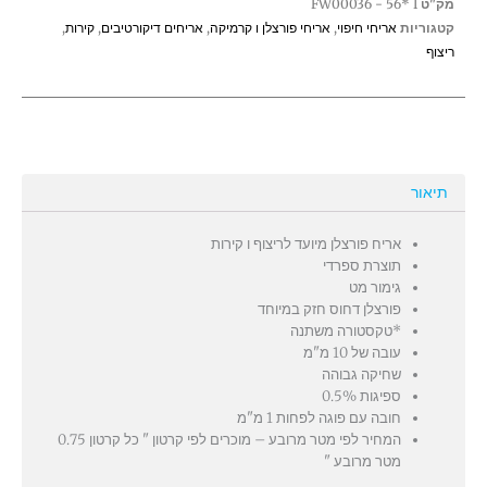
מק"ט
FW00036 - 56* I
קטגוריות
אריחי חיפוי
,
אריחי פורצלן ו קרמיקה
,
אריחים דיקורטיבים
,
קירות
,
ריצוף
תיאור
אריח פורצלן מיועד לריצוף ו קירות
תוצרת ספרדי
גימור מט
פורצלן דחוס חזק במיוחד
*טקסטורה משתנה
עובה של 10 מ"מ
שחיקה גבוהה
ספיגות 0.5%
חובה עם פוגה לפחות 1 מ"מ
המחיר לפי מטר מרובע – מוכרים לפי קרטון " כל קרטון 0.75
מטר מרובע "